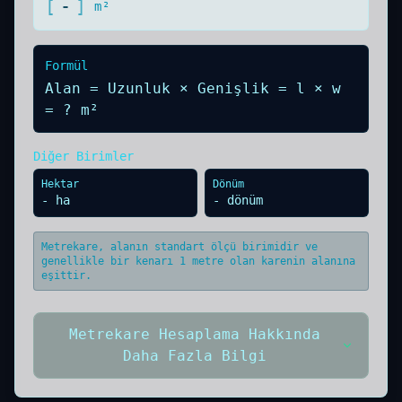
[
-
]
m²
Formül
Alan = Uzunluk × Genişlik =
l
×
w
=
?
m²
Diğer Birimler
Hektar
Dönüm
-
ha
-
dönüm
Metrekare, alanın standart ölçü birimidir ve
genellikle bir kenarı 1 metre olan karenin alanına
eşittir.
Metrekare Hesaplama Hakkında
Daha Fazla Bilgi